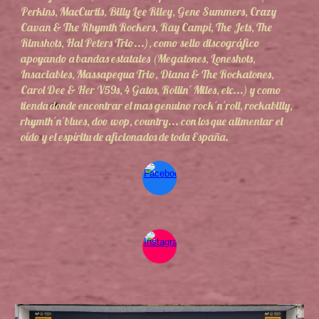
Perkins, MacCurtis, Billy Lee Riley, Gene Summers, Crazy
Cavan & The Rhymth Rockers, Ray Campi, The Jets, The
Rimshots, Hal Peters Trio...), como sello discográfico
apoyando a bandas estatales (Megatones, Loneshots,
Insaciables, Massapequa Trio, Diana & The Rockatones,
Carol Dee & Her V59s, 4 Gatos, Rollin´ Miles, etc...) y como
tienda donde encontrar el mas genuino rock´n´roll, rockabilly,
rhymth´n´blues, doo wop, country... con los que alimentar el
oído y el espíritu de aficionados de toda España.