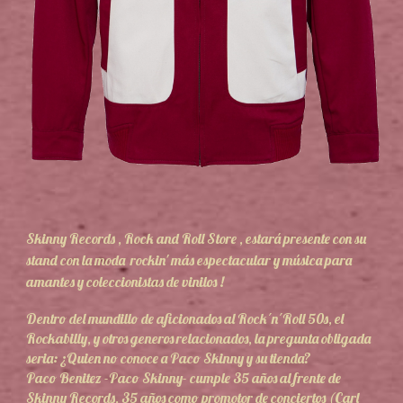
Skinny Records , Rock and Roll Store , estará presente con su
stand con la moda rockin' más espectacular y música para
amantes y coleccionistas de vinilos !
Dentro del mundillo de aficionados al Rock´n´Roll 50s, el
Rockabilly, y otros generos relacionados, la pregunta obligada
seria: ¿Quien no conoce a Paco Skinny y su tienda?
Paco Benitez -Paco Skinny- cumple 35 años al frente de
Skinny Records, 35 años como promotor de conciertos (Carl